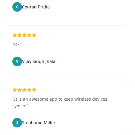
Conrad Pridie
C
"Ok"
Vijay Singh Jhala
V
"It is an awesome app to keep wireless devices
synced"
Stephanie Miller
S