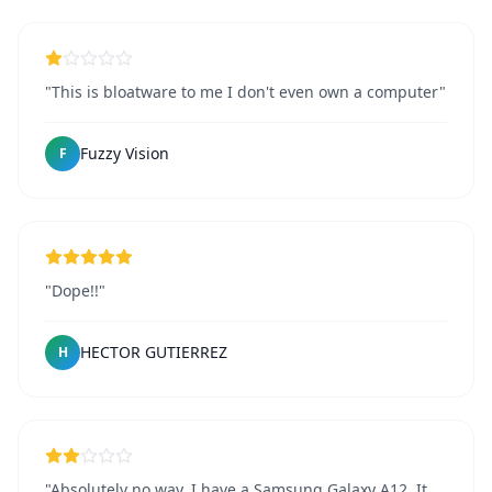
"This is bloatware to me I don't even own a computer"
Fuzzy Vision
F
"Dope!!"
HECTOR GUTIERREZ
H
"Absolutely no way. I have a Samsung Galaxy A12. It