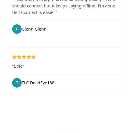
should connect but it keeps saying offline. I'm done.
Dell Connect is easier"
Glenn Glenn
G
"Epic"
TLC DeadEye188
T